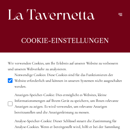
COOKIE-EINSTELLUNGEN
Wir verwenden Cookies, um Ihr Erlebnis auf unserer Website zu verbessern
und unseren Webverkehr zu analysieren.
Notwendige Cookies
:
Diese Cookies sind für das Funktionieren der
Website erforderlich und können in unseren Systemen nicht ausgeschaltet
werden.
Anzeigen-Speicher-Cookie
:
Dies ermöglicht es Websites, kleine
Informationsmengen auf Ihrem Gerät zu speichern, um Ihnen relevante
Anzeigen zu zeigen. Es wird verwendet, um relevante Anzeigen
bereitzustellen und die Anzeigenleistung zu messen.
Analyse-Speicher-Cookie
:
Dieser Schlüssel steuert die Zustimmung für
Analyse-Cookies. Wenn er bereitgestellt wird, hilft er bei der Sammlung